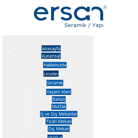
Anasayfa
Kurumsal
Hakkımızda
Ürünler
Seramik
Yaşam Alanı
Banyo
Mutfak
İç ve Dış Mekanlar
Ticari Mekan
Dış Mekan
Vitrifiye