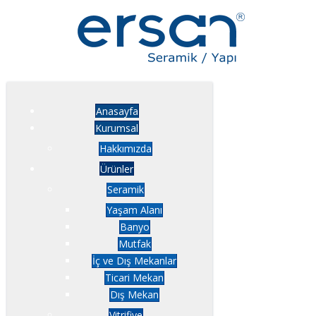
Anasayfa
Kurumsal
Hakkımızda
Ürünler
Seramik
Yaşam Alanı
Banyo
Mutfak
İç ve Dış Mekanlar
Ticari Mekan
Dış Mekan
Vitrifiye