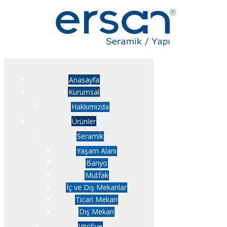
Anasayfa
Kurumsal
Hakkımızda
Ürünler
Seramik
Yaşam Alanı
Banyo
Mutfak
İç ve Dış Mekanlar
Ticari Mekan
Dış Mekan
Vitrifiye