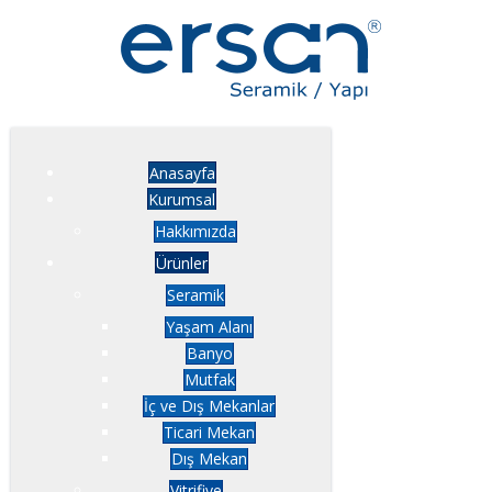
Anasayfa
Kurumsal
Hakkımızda
Ürünler
Seramik
Yaşam Alanı
Banyo
Mutfak
İç ve Dış Mekanlar
Ticari Mekan
Dış Mekan
Vitrifiye