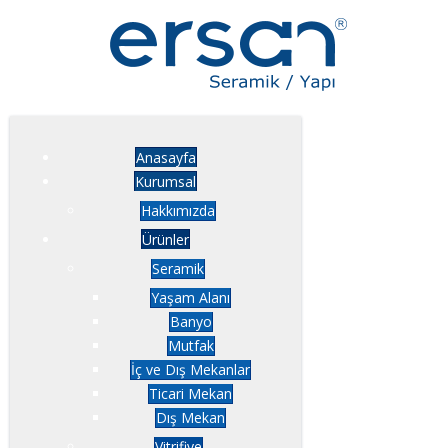
Anasayfa
Kurumsal
Hakkımızda
Ürünler
Seramik
Yaşam Alanı
Banyo
Mutfak
İç ve Dış Mekanlar
Ticari Mekan
Dış Mekan
Vitrifiye