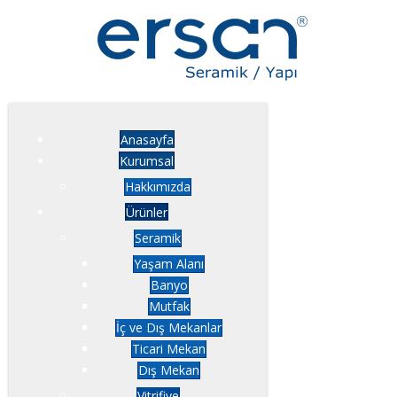
Anasayfa
Kurumsal
Hakkımızda
Ürünler
Seramik
Yaşam Alanı
Banyo
Mutfak
İç ve Dış Mekanlar
Ticari Mekan
Dış Mekan
Vitrifiye